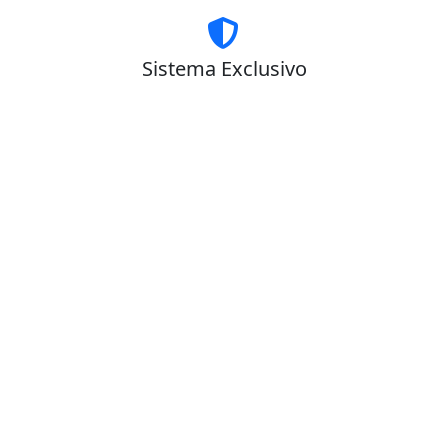
Sistema Exclusivo
Somente PsiGo é seguro e fácil de usar.
Parceria que te ajuda!
Como nosso(a) parceiro(a), você poderá
oferecer
desconto
aos seus contatos:
CUPOM EXCLUSIVO