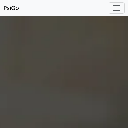
PsiGo